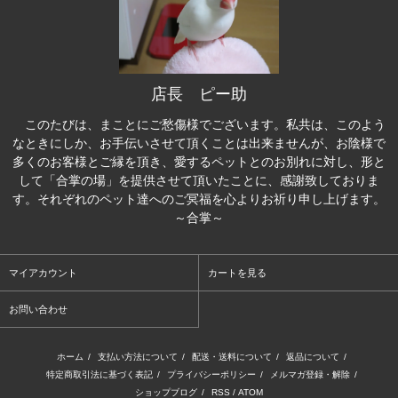
店長 ピー助
このたびは、まことにご愁傷様でございます。私共は、このよう
なときにしか、お手伝いさせて頂くことは出来ませんが、お陰様で
多くのお客様とご縁を頂き、愛するペットとのお別れに対し、形と
して「合掌の場」を提供させて頂いたことに、感謝致しておりま
す。それぞれのペット達へのご冥福を心よりお祈り申し上げます。
～合掌～
マイアカウント
カートを見る
お問い合わせ
ホーム
/
支払い方法について
/
配送・送料について
/
返品について
/
特定商取引法に基づく表記
/
プライバシーポリシー
/
メルマガ登録・解除
/
ショップブログ
/
RSS
/
ATOM