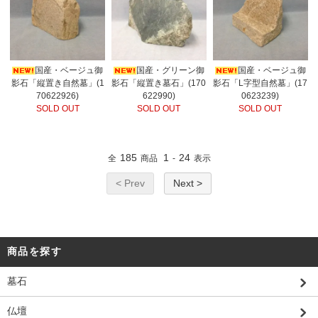
国産・ベージュ御
国産・グリーン御
国産・ベージュ御
影石「縦置き自然墓」(1
影石「縦置き墓石」(170
影石「L字型自然墓」(17
70622926)
622990)
0623239)
SOLD OUT
SOLD OUT
SOLD OUT
185
1
24
全
商品
-
表示
< Prev
Next >
商品を探す
墓石
仏壇