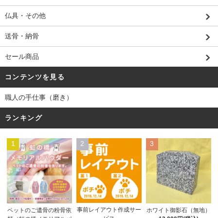
仏具・その他
送骨・納骨
セール商品
コンテンツを見る
職人の手仕事（磨き）
ランキング
1
2
3
事前レイアウト作成サー
ペットのご遺骨の粉骨依
ホワイト御影石（無地）