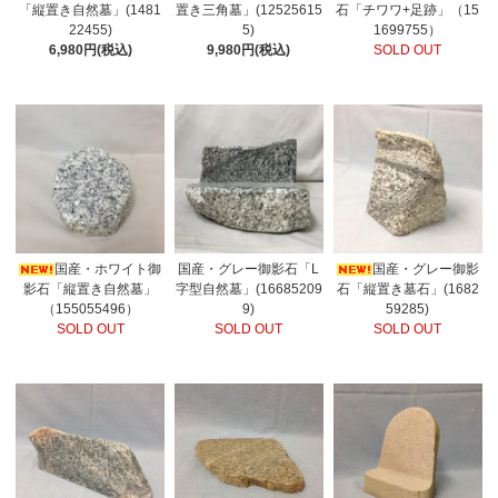
「縦置き自然墓」(1481
置き三角墓」(12525615
石「チワワ+足跡」（15
22455)
5)
1699755）
6,980円(税込)
9,980円(税込)
SOLD OUT
国産・ホワイト御
国産・グレー御影石「L
国産・グレー御影
影石「縦置き自然墓」
字型自然墓」(16685209
石「縦置き墓石」(1682
（155055496）
9)
59285)
SOLD OUT
SOLD OUT
SOLD OUT