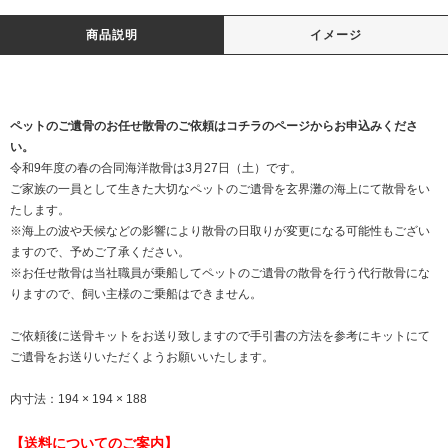
商品説明
イメージ
ペットのご遺骨のお任せ散骨のご依頼はコチラのページからお申込みくださ
い。
令和9年度の春の合同海洋散骨は3月27日（土）です。
ご家族の一員として生きた大切なペットのご遺骨を玄界灘の海上にて散骨をい
たします。
※海上の波や天候などの影響により散骨の日取りが変更になる可能性もござい
ますので、予めご了承ください。
※お任せ散骨は当社職員が乗船してペットのご遺骨の散骨を行う代行散骨にな
りますので、飼い主様のご乗船はできません。
ご依頼後に送骨キットをお送り致しますので手引書の方法を参考にキットにて
ご遺骨をお送りいただくようお願いいたします。
内寸法：194 × 194 × 188
【送料についてのご案内】