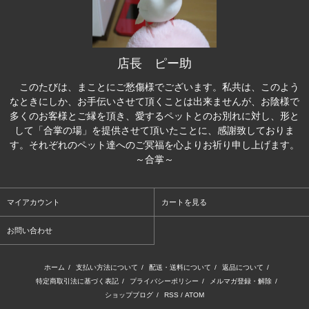
店長 ピー助
このたびは、まことにご愁傷様でございます。私共は、このよう
なときにしか、お手伝いさせて頂くことは出来ませんが、お陰様で
多くのお客様とご縁を頂き、愛するペットとのお別れに対し、形と
して「合掌の場」を提供させて頂いたことに、感謝致しておりま
す。それぞれのペット達へのご冥福を心よりお祈り申し上げます。
～合掌～
マイアカウント
カートを見る
お問い合わせ
ホーム
/
支払い方法について
/
配送・送料について
/
返品について
/
特定商取引法に基づく表記
/
プライバシーポリシー
/
メルマガ登録・解除
/
ショップブログ
/
RSS
/
ATOM