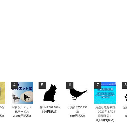
4
5
6
7
8
影石
写真シルエット
猫(147509306)
小鳥(14750936
お任せ散骨依頼
足跡
化サービス
550円(税込)
2)
（2027年3月27
税込)
3,300円(税込)
550円(税込)
日開催分）
8,800円(税込)