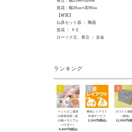
香立：幅20㎜×高4㎜
造花：幅35㎜×高90㎜
【材質】
仏具セット器 ： 陶器
造花 ： ＰＥ
ローソク立、香立 ： 合金
ランキング
1
2
3
ペットのご遺骨
事前レイアウト
ホワイト御
の粉骨依頼（虹
作成サービス
（無地）
の橋メモリアル
2,200円(税込)
12,000円(
パウダー）
8,800円(税込)