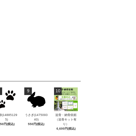
9
10
(14885129
うさぎ(1475093
送骨・納骨依頼
5)
40)
（送骨キット有
550円(税込)
550円(税込)
り）
6,600円(税込)