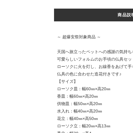
商品説
～ 超爆安祭対象商品 ～
天国へ旅立ったペットへの感謝の気持ち
可愛らしいフォルムのお手頃の仏具セッ
ローソクに火を灯し、お線香をあげて手
仏具の色に合わせた造花付きです♪
【サイズ】
ローソク皿：幅60㎜×高20㎜
香皿：幅60㎜×高20㎜
供物皿：幅50㎜×高20㎜
水入れ：幅40㎜×高20㎜
花立：幅40㎜×高50㎜
ローソク立：幅20㎜×高13㎜