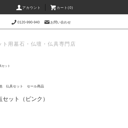
アカウント
カート(0)
0120-990-940
お問い合わせ
ット用墓石・仏壇・仏具専門店
具セット
他
仏具セット
セール商品
点セット（ピンク）