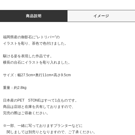
商品説明
イメージ
福岡県産の御影石に“レトリバー”の
イラストを彫り、茶色で色付けました。
駆ける姿を表現した作品です。
横長の台石にイラストを彫り入れました。
サイズ：幅27.5cm×奥行11cm×高さ9.5cm
重量：約2.8kg
日本産のPET STONEはすべて1点ものです。
商品は店頭と在庫を共有しておりますので、
完売の際はご容赦ください。
※一部、一緒に写っておりますプランターなどに
関しましては別売りとなりますので、ご了承ください。