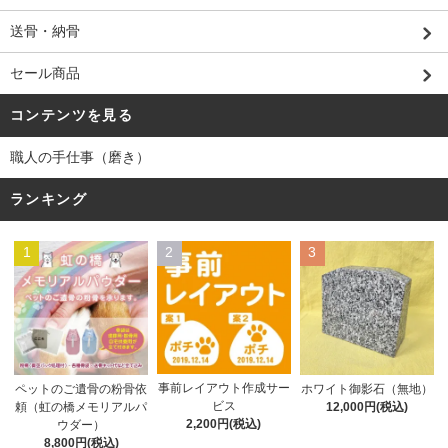
送骨・納骨
セール商品
コンテンツを見る
職人の手仕事（磨き）
ランキング
1
2
3
事前レイアウト作成サー
ペットのご遺骨の粉骨依
ホワイト御影石（無地）
ビス
頼（虹の橋メモリアルパ
12,000円(税込)
2,200円(税込)
ウダー）
8,800円(税込)